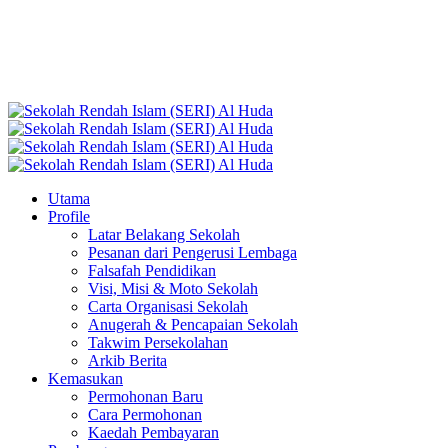
03-6188 7504
seriah@serialhuda.edu.my |
kew@serialhuda.edu.my
Lawati laman sosial kami
:
Utama
Profile
Latar Belakang Sekolah
Pesanan dari Pengerusi Lembaga
Falsafah Pendidikan
Visi, Misi & Moto Sekolah
Carta Organisasi Sekolah
Anugerah & Pencapaian Sekolah
Takwim Persekolahan
Arkib Berita
Kemasukan
Permohonan Baru
Cara Permohonan
Kaedah Pembayaran