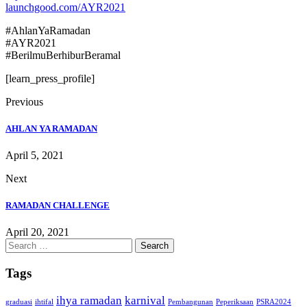
launchgood.com/AYR2021
#AhlanYaRamadan
#AYR2021
#BerilmuBerhiburBeramal
[learn_press_profile]
Previous
AHLAN YA RAMADAN
April 5, 2021
Next
RAMADAN CHALLENGE
April 20, 2021
Search
for:
Tags
ihya ramadan
karnival
graduasi
ihtifal
Pembangunan
Peperiksaan
PSRA2024