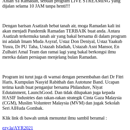
Ahlan Ya Ramadan, sebuah program LIVE STREAMING yang
dijalan selama 10 JAM tanpa henti!!!
Dengan barisan Asatizah hebat tanah air, moga Ramadan kali ini
akan menjadi Pandemik Ramadan TERBAIK buat anda. Antara
Asatizah terkemuka tanah air yang bakal bersama di dalam program
ini adalah Imam Muda Asyraf, Ustaz Don Deniyal, Ustaz Yaakub
Yusra, Dr PU Taha, Ustazah Isfadiah, Ustazah Asni Mansor, En
Zulhairi Amal Team dan ramai lagi yang bakal berkongsi ilmu
mereka dalam persiapan menjelang bulan Ramadan.
Program ini turut juga di warnai dengan persembahan dari Dr Fitri
Haris, Kumpulan Nasyid Rabithah dan Autotune Band. Ucapan
terima kasih buat penganjur bersama Philandure, Niyat
Edutainment, LaunchGood. Dan tidak dilupakan juga kepada
HASIF Industries dan rakan-rakan strategik Cinta Gaza Malaysia
(CGM), Muslim Volunteer Malaysia (MVM) dan jugak Sekolah
Seri AlHuda Gombak.
Klik link di bawah untuk menuntut ilmu sambil beramal :
ezy.la/AYR2021