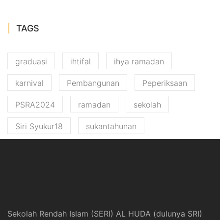
TAGS
graduasi
ihtifal
ihya ramadan
karnival
Pembangunan
Peperiksaan
PSRA2024
ramadan
sekolah
Siri Syukur18
sukantahunan
Sekolah Rendah Islam (SERI) AL HUDA (dulunya SRI)